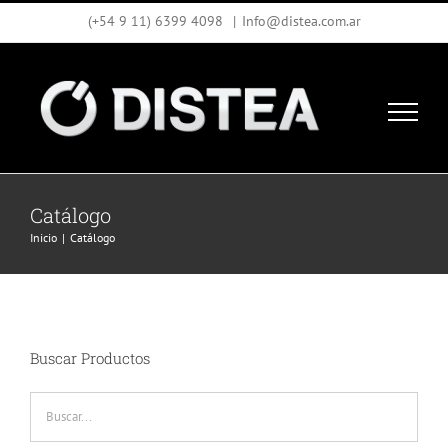
Saltar
(+54 9 11) 6399 4098
|
Info@distea.com.ar
al
contenido
Catálogo
Inicio
Catálogo
Buscar Productos