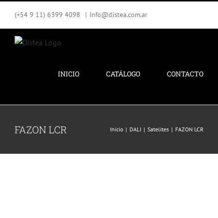
Saltar
(+54 9 11) 6399 4098
|
Info@distea.com.ar
al
contenido
INICIO
CATÁLOGO
CONTACTO
FAZON LCR
Inicio
DALI
Satelites
FAZON LCR