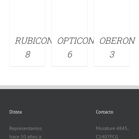
RUBICON
OPTICON
OBERON
8
6
3
Distea
Contacto
Representamos
Murature 4845,
hace 10 años a
C1407FCG