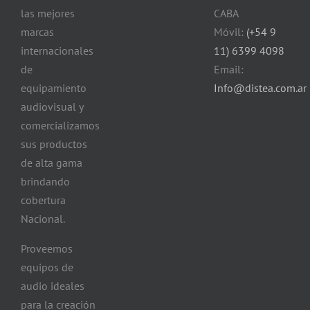
las mejores
CABA
marcas
Móvil:
(+54 9
internacionales
11) 6399 4098
de
Email:
equipamiento
Info@distea.com.ar
audiovisual y
comercializamos
sus productos
de alta gama
brindando
cobertura
Nacional.
Proveemos
equipos de
audio ideales
para la creación