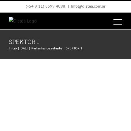
Saltar
(+54 9 11) 6399 4098
|
Info@distea.com.ar
al
contenido
SPEKTOR 1
Inicio
DALI
Parlantes de estante
SPEKTOR 1