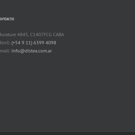
ontacto
urature 4845, C1407FCG CABA
óvil:
(+54 9 11) 6399 4098
mail:
Info@distea.com.ar