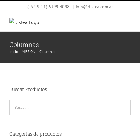
Saltar
(+54 9 11) 6399 4098
|
Info@distea.com.ar
al
contenido
Columnas
Inicio
MISSION
Columnas
Buscar Productos
Categorias de productos