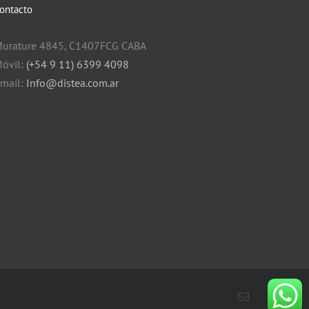
ontacto
urature 4845, C1407FCG CABA
óvil:
(+54 9 11) 6399 4098
mail:
Info@distea.com.ar
Correo
electrónico