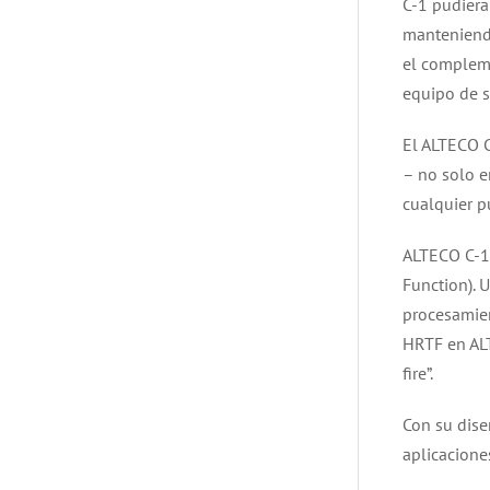
C-1 pudiera
manteniendo
el compleme
equipo de s
El ALTECO C
– no solo e
cualquier p
ALTECO C-1 
Function). 
procesamien
HRTF en ALT
fire”.
Con su dise
aplicacione