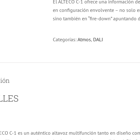
El ALTECO C-1 ofrece una información de 
en configuración envolvente – no solo en 
sino también en “fire-down” apuntando d
Categorías:
Atmos
,
DALI
ción
LLES
ECO C-1 es un auténtico altavoz multifunción tanto en diseño co