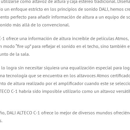
 utilizarse como altavoz de altura y caja estéreo tradicional. Dise
 un enfoque estricto en los principios de sonido DALI, hemos cr
nto perfecto para añadir información de altura a un equipo de s
onido más allá de lo convencional.
-1 ofrece una información de altura increíble de películas Atmos
n modo “fire up” para reflejar el sonido en el techo, sino también
unto de la sala.
lo logra sin necesitar siquiera una equalización especial para lo
Una tecnología que se encuentra en los altavoces Atmos certificado
to de altura realizado por el amplificador cuando este se selecci
ECO C-1 habría sido imposible utilizarlo como un altavoz versátil
ño, DALI ALTECO C-1 ofrece lo mejor de diversos mundos ofreciénd
s.