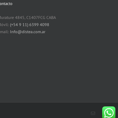
ontacto
urature 4845, C1407FCG CABA
óvil:
(+54 9 11) 6399 4098
mail:
Info@distea.com.ar
Correo
electrónico