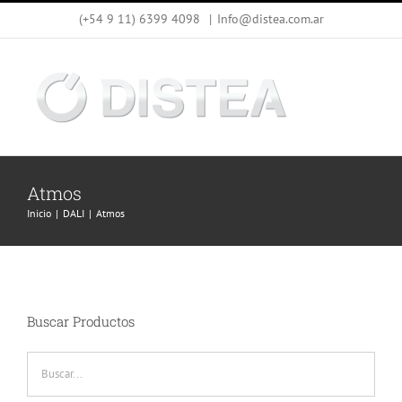
Saltar
(+54 9 11) 6399 4098
|
Info@distea.com.ar
al
contenido
Atmos
Inicio
DALI
Atmos
Buscar Productos