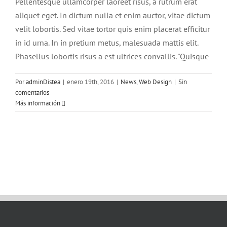
Pellentesque ullamcorper laoreet risus, a rutrum erat
aliquet eget. In dictum nulla et enim auctor, vitae dictum
velit lobortis. Sed vitae tortor quis enim placerat efficitur
in id urna. In in pretium metus, malesuada mattis elit.
Phasellus lobortis risus a est ultrices convallis. "Quisque
Por
adminDistea
|
enero 19th, 2016
|
News
,
Web Design
|
Sin
comentarios
Más información