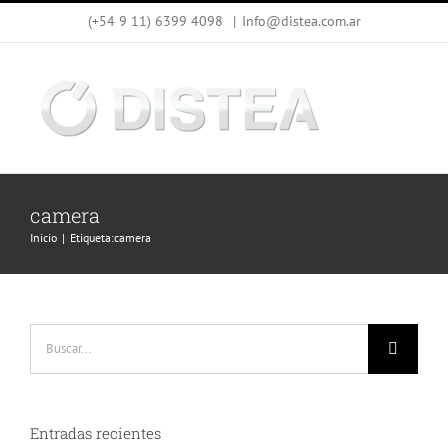
Saltar
(+54 9 11) 6399 4098
|
Info@distea.com.ar
al
contenido
camera
Inicio
Etiqueta:
camera
Buscar:
Entradas recientes