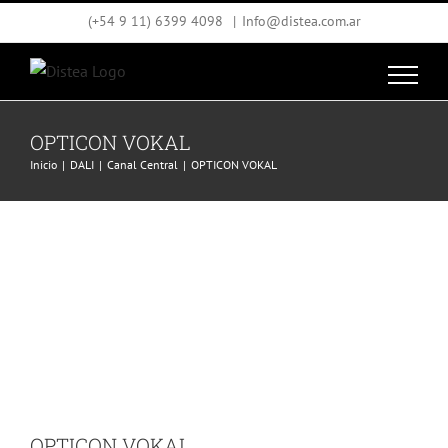
Saltar
(+54 9 11) 6399 4098
|
Info@distea.com.ar
al
contenido
OPTICON VOKAL
Inicio
DALI
Canal Central
OPTICON VOKAL
OPTICON VOKAL